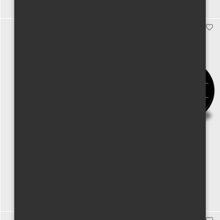
Koupit
Koupit
Skleněná láhev s růženínem
Kadidlo & pižmo - vonné františky
1000 Kč vč. DPH
300 Kč vč. DPH
Koupit
Koupit