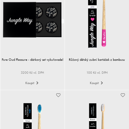
Pure Oud Pleasure - dárkový set vykuřovadel
Růžový dětský zubní kartáček z bambusu
3200 Kč vč. DPH
100 Kč vč. DPH
Koupit
Koupit