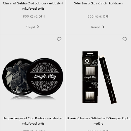
Charm of Geisha Oud Bakhoor - exkluzivní
Skleněná brčka s čistícím kartáčkem
vykuřovací směs
1900 Kč vč. DPH
350 Kč vč. DPH
Koupit
Koupit
Unique Bergamot Oud Bakhoor - exkluzivní
Skleněná brčka s čistícím kartáčkem pro Kapku
vykuřovací směs
naděje