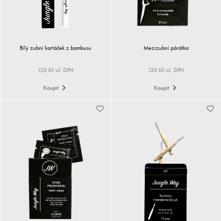
Bílý zubní kartáček z bambusu
Mezizubní párátka
120 Kč vč. DPH
130 Kč vč. DPH
Koupit
Koupit