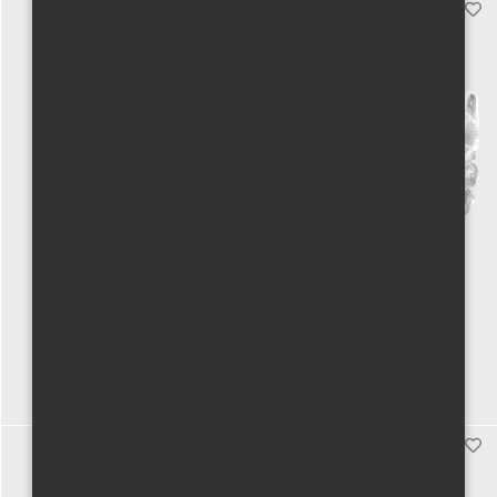
Orgasmic - olejový parfém
Křišťál
4000 Kč vč. DPH
400 Kč vč. DPH
Koupit
Koupit