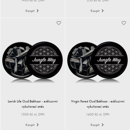
1900 Kč vč. DPH
350 Kč vč. DPH
Koupit
Koupit
Lavish Life Oud Bakhoor - exkluzivní
Virgin Forest Oud Bakhoor - exkluzivní
vykuřovací směs
vykuřovací směs
1500 Kč vč. DPH
1400 Kč vč. DPH
Koupit
Koupit