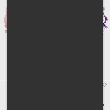
Růženín
Ametyst
400 Kč vč. DPH
400 Kč vč. DPH
Koupit
Koupit