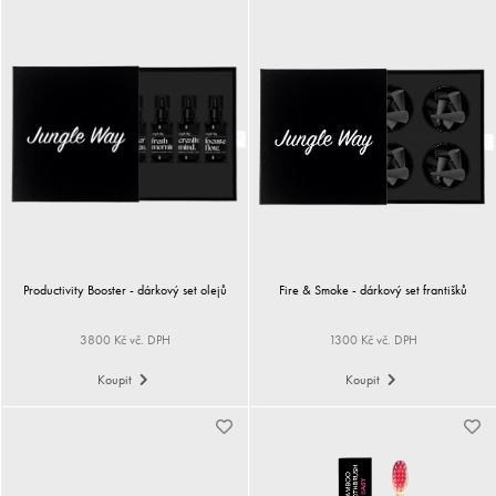
Productivity Booster - dárkový set olejů
Fire & Smoke - dárkový set františků
3800 Kč vč. DPH
1300 Kč vč. DPH
Koupit
Koupit