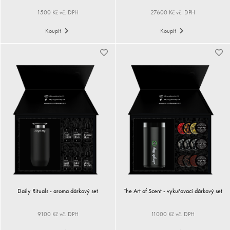
1500 Kč vč. DPH
27600 Kč vč. DPH
Koupit
Koupit
Daily Rituals - aroma dárkový set
The Art of Scent - vykuřovací dárkový set
9100 Kč vč. DPH
11000 Kč vč. DPH