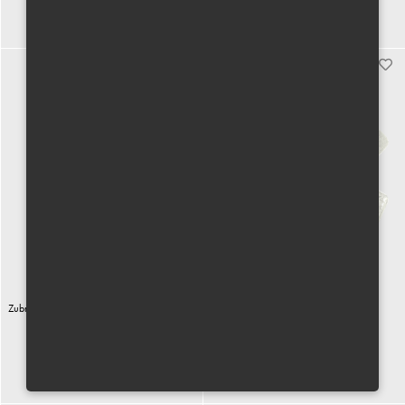
Koupit
Koupit
Zubní kartáček sewak se skořicovou příchutí
Křišťál - ledové kameny
100 Kč vč. DPH
300 Kč vč. DPH
Koupit
Koupit