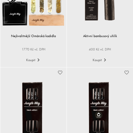
Nejkvalitnější Ománská kadidla
Aktivní bambusový uhlík
1770 Kč vč. DPH
400 Kč vč. DPH
Koupit
Koupit