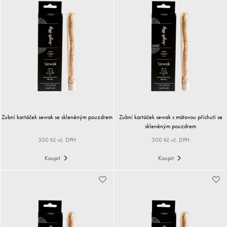
Zubní kartáček sewak se skleněným pouzdrem
Zubní kartáček sewak s mátovou příchutí se
skleněným pouzdrem
300 Kč vč. DPH
300 Kč vč. DPH
Koupit
Koupit