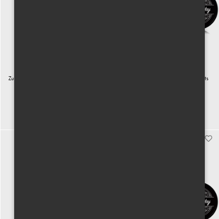
Zubní nit z kukuřičného vlákna s černým
DISCOVERY SET - Labyrinth of Scents
skleněným pouzdrem
180 Kč vč. DPH
2200 Kč vč. DPH
Koupit
Koupit