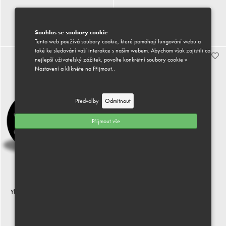
300 Kč vč. DPH
190 Kč vč. DPH
Souhlas se soubory cookie
Koupit
Koupit
Tento web používá soubory cookie, které pomáhají fungování webu a
také ke sledování vaší interakce s naším webem. Abychom však zajistili co
nejlepší uživatelský zážitek, povolte konkrétní soubory cookie v
Nastavení a klikněte na Přijmout..
Předvolby
Odmítnout
Příjmout vše
Ylang Ylang & jasmín - vonné františky
Skleněná láhev s křišťálem
300 Kč vč. DPH
1000 Kč vč. DPH