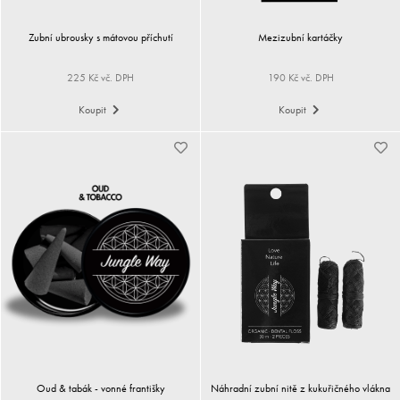
Zubní ubrousky s mátovou příchutí
Mezizubní kartáčky
225 Kč vč. DPH
190 Kč vč. DPH
Koupit
Koupit
Oud & tabák - vonné františky
Náhradní zubní nitě z kukuřičného vlákna