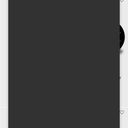
Skleněná láhev s ametystem
Eukalyptus & šalvěj - vonné františky
1000 Kč vč. DPH
300 Kč vč. DPH
Koupit
Koupit