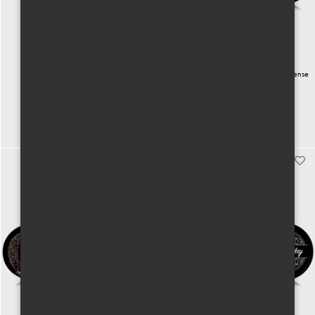
Set zubních kartáčků z bambusu
DISCOVERY SET - Essence of Frankincense
200 Kč vč. DPH
1100 Kč vč. DPH
Koupit
Koupit