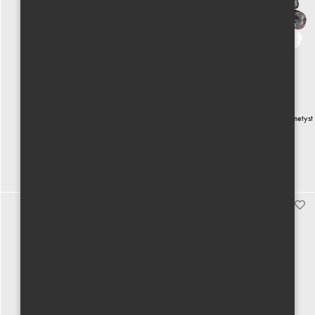
Peruánské Palo Santo
Mix polodrahokamů - křišťál, růženín, ametyst
& onyx
140 Kč vč. DPH
400 Kč vč. DPH
Koupit
Koupit