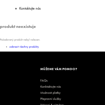
Kontaktujte nás
produkt neexistuje
Požadovaný produkt nebyl nalezen.
zobrazit všechny produkty
MŮŽEME VÁM POMOCI?
FAQs
Konktaktujte nás
Možnosti platby
Přepravní služby
Vrácení & výměna