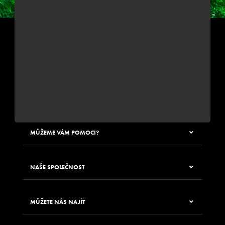
PŘIHLÁSIT SE K ODBĚRU NEWSLETTERU JUNGLE WAY
Zadáním své e-mailové adresy souhlasíte s odběrem newsletteru
MŮŽEME VÁM POMOCI?
NAŠE SPOLEČNOST
MŮŽETE NÁS NAJÍT