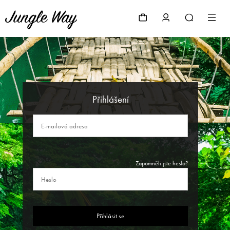
Přihlášení
Zapomněli jste heslo?