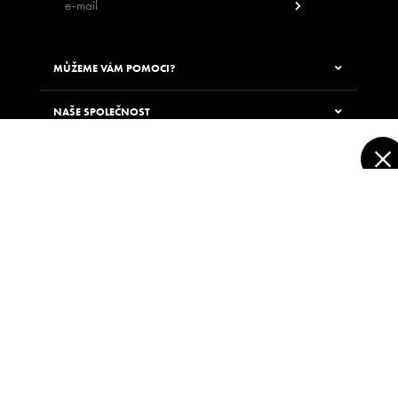
MŮŽEME VÁM POMOCI?
NAŠE SPOLEČNOST
MŮŽETE NÁS NAJÍT
LETNÍ JÍZDA
Novinky
© 2019 Jungle Way, s.r.o. - Všechna práva vyhrazena
Vůně
Zábava
Zdraví
Dárky