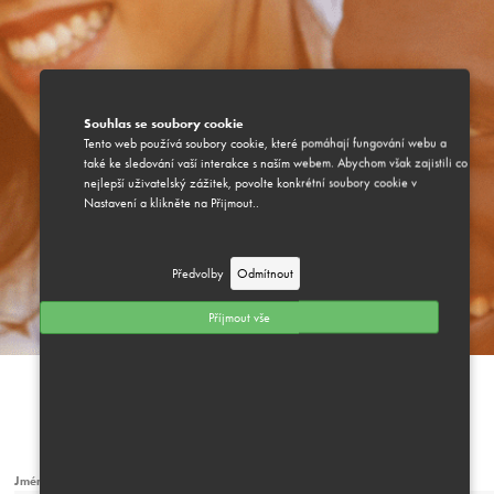
Souhlas se soubory cookie
Tento web používá soubory cookie, které pomáhají fungování webu a
také ke sledování vaší interakce s naším webem. Abychom však zajistili co
nejlepší uživatelský zážitek, povolte konkrétní soubory cookie v
Nastavení a klikněte na Přijmout..
Předvolby
Odmítnout
Příjmout vše
Jméno a příjmení
*
Číslo účtu (v případě vrácení peněz)