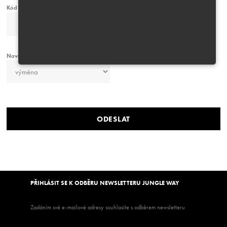
Kód reklamovaného zboží
*
Navrhovaný způsob reklamace
*
PŘIHLÁSIT SE K ODBĚRU NEWSLETTERU JUNGLE WAY
Zadáním své e-mailové adresy souhlasíte s odběrem newsletteru