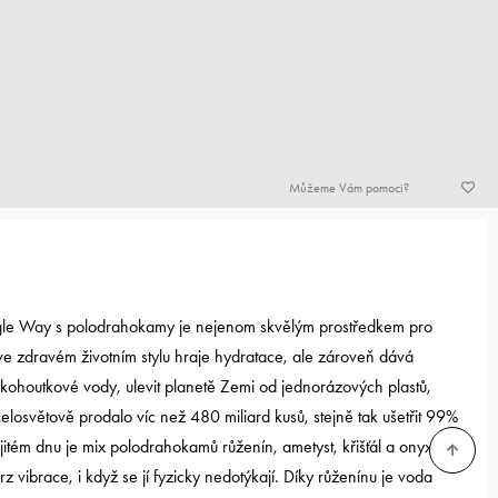
Můžeme Vám pomoci?
gle Way s polodrahokamy je nejenom skvělým prostředkem pro
i ve zdravém životním stylu hraje hydratace, ale zároveň dává
kohoutkové vody, ulevit planetě Zemi od jednorázových plastů,
losvětově prodalo víc než 480 miliard kusů, stejně tak ušetřit 99%
itém dnu je mix polodrahokamů růženín, ametyst, křišťál a onyx,
z vibrace, i když se jí fyzicky nedotýkají. Díky růženínu je voda