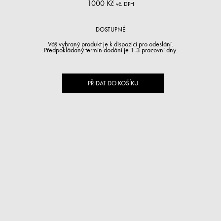
1000 Kč
vč. DPH
DOSTUPNÉ
Váš vybraný produkt je k dispozici pro odeslání.
Předpokládaný termín dodání je 1-3 pracovní dny.
PŘIDAT DO KOŠÍKU