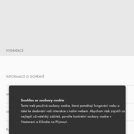
HYDRATACE
INFORMACE O DOPRAVĚ
MOŽNOST DÁRKOVÉHO BALENÍ
Souhlas se soubory cookie
Tento web používá soubory cookie, které pomáhají fungování webu a
také ke sledování vaší interakce s naším webem. Abychom však zajistili co
VRÁCENÍ A VÝMĚNA
nejlepší uživatelský zážitek, povolte konkrétní soubory cookie v
Nastavení a klikněte na Přijmout..
PLATEBNÍ METODY