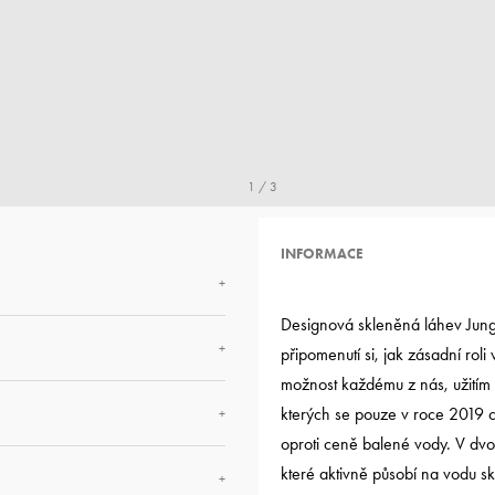
1 / 3
INFORMACE
+
Designová skleněná láhev Jun
+
připomenutí si, jak zásadní rol
možnost každému z nás, užitím 
kterých se pouze v roce 2019 ce
+
oproti ceně balené vody. V dvoj
které aktivně působí na vodu skr
+