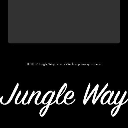
NAŠE SPOLEČNOST
MŮŽETE NÁS NAJÍT
© 2019 Jungle Way, s.r.o. - Všechna práva vyhrazena