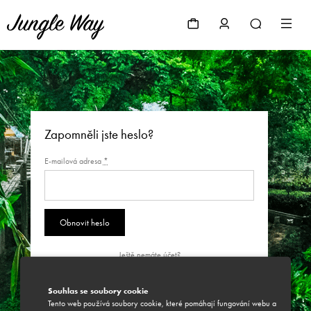
Zapomněli jste heslo?
E-mailová adresa
*
Ještě nemáte účet?
Vytvořit nový účet
Souhlas se soubory cookie
Tento web používá soubory cookie, které pomáhají fungování webu a
Vzpomněli jste si na heslo?