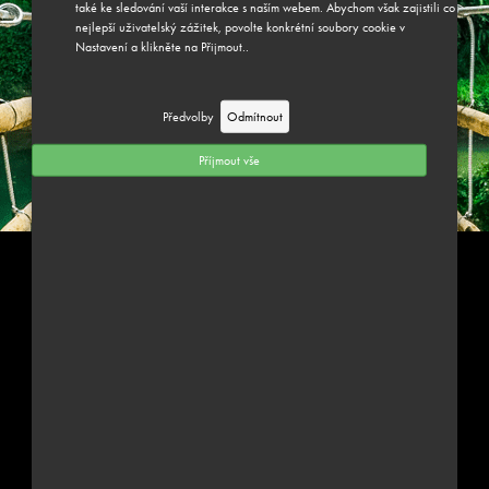
také ke sledování vaší interakce s naším webem. Abychom však zajistili co
nejlepší uživatelský zážitek, povolte konkrétní soubory cookie v
Přihlásit se
Nastavení a klikněte na Přijmout..
Předvolby
Odmítnout
Příjmout vše
PŘIHLÁSIT SE K ODBĚRU NEWSLETTERU JUNGLE WAY
Zadáním své e-mailové adresy souhlasíte s odběrem newsletteru
MŮŽEME VÁM POMOCI?