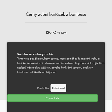
Černý zubní kartáček z bambusu
120 Kč
vč. DPH
černý
Souhlas se soubory cookie
Tento web používá soubory cookie, které pomáhají fungování webu a
DOSTUPNÉ
také ke sledování vaší interakce s naším webem. Abychom však zajistili co
Váš vybraný produkt je k dispozici pro odeslání.
nejlepší uživatelský zážitek, povolte konkrétní soubory cookie v
Předpokládaný termín dodání je 1-3 pracovní dny.
Nastavení a klikněte na Přijmout..
PŘIDAT DO KOŠÍKU
Předvolby
Odmítnout
DENTÁLNÍ PÉČE
Můžeme Vám pomoci?
Příjmout vše