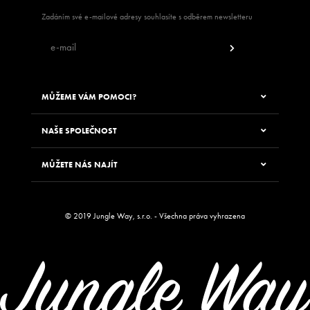
Zadáním své e-mailové adresy souhlasíte s odběrem newsletteru
MŮŽEME VÁM POMOCI?
NAŠE SPOLEČNOST
MŮŽETE NÁS NAJÍT
© 2019 Jungle Way, s.r.o. - Všechna práva vyhrazena