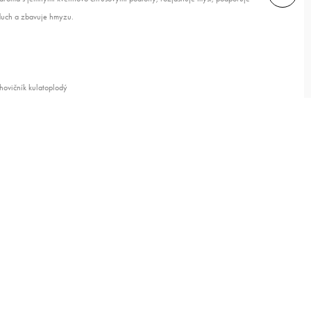
zduch a zbavuje hmyzu.
ahovičník kulatoplodý