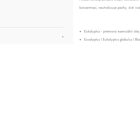
koncentraci, neutralizuje pachy, čistí v
Eukalyptus - prémiový esenciální olej
+
Eucalyptus I Eukalyptus globulus I Bl
Hliníková lahvička
+
100 ml, 70% čistota
+
+
Mohou se Vám líbit