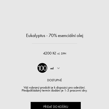
Eukalyptus - 70% esenciální olej
4200 Kč
vč. DPH
ml
DOSTUPNÉ
Váš vybraný produkt je k dispozici pro odeslání.
Předpokládaný termín dodání je 1-3 pracovní dny.
PŘIDAT DO KOŠÍKU