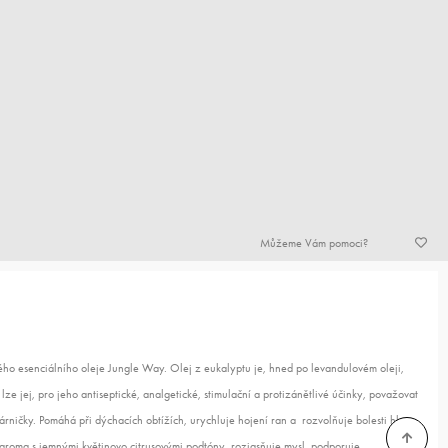
Můžeme Vám pomoci?
o esenciálního oleje Jungle Way. Olej z eukalyptu je, hned po levandulovém oleji,
ze jej, pro jeho antiseptické, analgetické, stimulační a protizánětlivé účinky, považovat
rničky. Pomáhá při dýchacích obtížích, urychluje hojení ran a rozvolňuje bolesti hlavy
é aroma s jemnými květinovo citrusovými podtóny, rozjasňuje mysl, podporuje