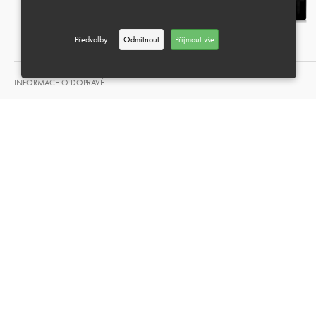
Předvolby
Odmítnout
Příjmout vše
INFORMACE O DOPRAVĚ
MOŽNOST DÁRKOVÉHO BALENÍ
VRÁCENÍ A VÝMĚNA
PLATEBNÍ METODY