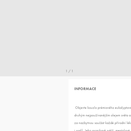
1 / 1
INFORMACE
Objevte kouzlo prémiového eukalyptovéh
druhým nejpoužívanějším olejem světa a l
za nazbytnou součást každé přírodní léká
i svalů. Jeho pronikavě svěží, mentolov