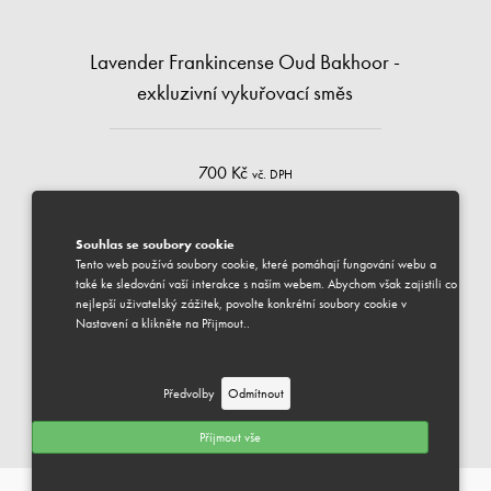
Lavender Frankincense Oud Bakhoor -
exkluzivní vykuřovací směs
700 Kč
vč. DPH
GR
Souhlas se soubory cookie
Tento web používá soubory cookie, které pomáhají fungování webu a
také ke sledování vaší interakce s naším webem. Abychom však zajistili co
DOSTUPNÉ
nejlepší uživatelský zážitek, povolte konkrétní soubory cookie v
Nastavení a klikněte na Přijmout..
Váš vybraný produkt je k dispozici pro odeslání.
Předpokládaný termín dodání je 1-3 pracovní dny.
Předvolby
Odmítnout
PŘIDAT DO KOŠÍKU
Příjmout vše
EXKLUZIVNÍ VYKUŘOVACÍ SMĚSI
Můžeme Vám pomoci?