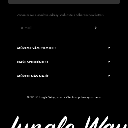
PŘIHLÁSIT SE K ODBĚRU NEWSLETTERU JUNGLE WAY
Zadáním své e-mailové adresy souhlasíte s odběrem newsletteru
MŮŽEME VÁM POMOCI?
NAŠE SPOLEČNOST
MŮŽETE NÁS NAJÍT
© 2019 Jungle Way, s.r.o. - Všechna práva vyhrazena