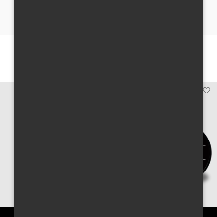
PLATEBNÍ METODY
+
Mohou se Vám líbit