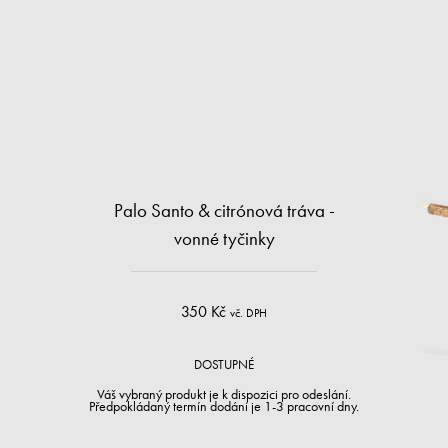
Palo Santo & citrónová tráva -
vonné tyčinky
350 Kč
vč. DPH
DOSTUPNÉ
Váš vybraný produkt je k dispozici pro odeslání.
Předpokládaný termín dodání je 1-3 pracovní dny.