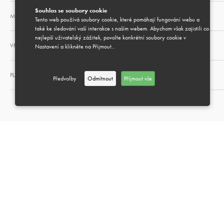
Souhlas se soubory cookie
MOŽNOST DÁRKOVÉHO BALENÍ
Tento web používá soubory cookie, které pomáhají fungování webu a
také ke sledování vaší interakce s naším webem. Abychom však zajistili co
nejlepší uživatelský zážitek, povolte konkrétní soubory cookie v
VRÁCENÍ A VÝMĚNA
Nastavení a klikněte na Přijmout..
PLATEBNÍ METODY
Předvolby
Odmítnout
Příjmout vše