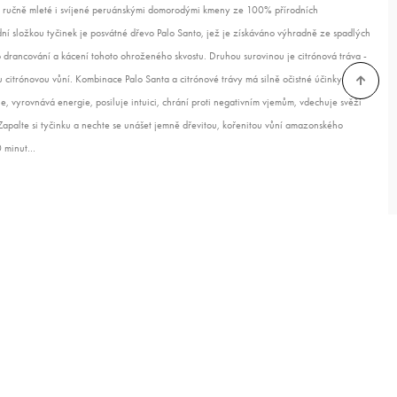
u ručně mleté i svíjené peruánskými domorodými kmeny ze 100% přírodních
dní složkou tyčinek je posvátné dřevo Palo Santo, jež je získáváno výhradně ze spadlých
o drancování a kácení tohoto ohroženého skvostu. Druhou surovinou je citrónová tráva -
kou citrónovou vůní. Kombinace Palo Santa a citrónové trávy má silně očistné účinky jak na
je, vyrovnává energie, posiluje intuici, chrání proti negativním vjemům, vdechuje svěží
Zapalte si tyčinku a nechte se unášet jemně dřevitou, kořenitou vůní amazonského
0 minut…
 tráva