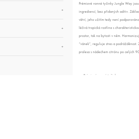
Prémiové vonné tyčinky Jungle Way jso
+
ingrediencí, bez přidaných aditiv. Zákla
větví, jeho užitím tedy není podporován
léčivá tropická rostlina s charakteristic
+
prostor, tak na bytosti v něm. Harmonizu
“vánek”, reguluje stres a podrážděnost. 
+
pralesa s nádechem citrónu po celých 9
Prémiové vonné tyčinky
Posvátné dřevo Palo Santo + citrónová
1 tyčinka = cca 90 minut doutnání
Ručně mleté & svíjené
10 kusů v balení
Vyrobeno v Peru