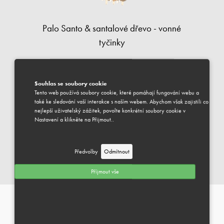
Palo Santo & santalové dřevo - vonné
tyčinky
350 Kč
vč. DPH
Souhlas se soubory cookie
Tento web používá soubory cookie, které pomáhají fungování webu a
také ke sledování vaší interakce s naším webem. Abychom však zajistili co
DOSTUPNÉ
nejlepší uživatelský zážitek, povolte konkrétní soubory cookie v
Nastavení a klikněte na Přijmout..
Váš vybraný produkt je k dispozici pro odeslání.
Předpokládaný termín dodání je 1-3 pracovní dny.
Předvolby
Odmítnout
PŘIDAT DO KOŠÍKU
Příjmout vše
VONNÉ TYČINKY & FRANTIŠKY
Můžeme Vám pomoci?
INFORMACE
+