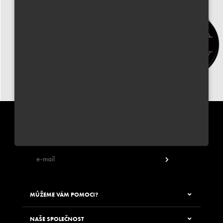
PŘIHLÁSIT SE K ODBĚRU NEWSLETTERU JUNGLE WAY
Zadáním své e-mailové adresy souhlasíte s odběrem newsletteru
MŮŽEME VÁM POMOCI?
NAŠE SPOLEČNOST