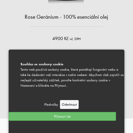
Rose Geránium - 100% esenciální olej
4900 Kč
vč. DPH
ml
Souhlas se soubory cookie
Tento web používá soubory cookie, které pomáhají fungování webu a
DOSTUPNÉ
také ke sledování vaší interakce s naším webem. Abychom však zajistili co
Váš vybraný produkt je k dispozici pro odeslání.
nejlepší uživatelský zážitek, povolte konkrétní soubory cookie v
Předpokládaný termín dodání je 1-3 pracovní dny.
Nastavení a klikněte na Přijmout..
PŘIDAT DO KOŠÍKU
Předvolby
Odmítnout
ESENCIÁLNÍ OLEJE & SMĚSI
Můžeme Vám pomoci?
Příjmout vše