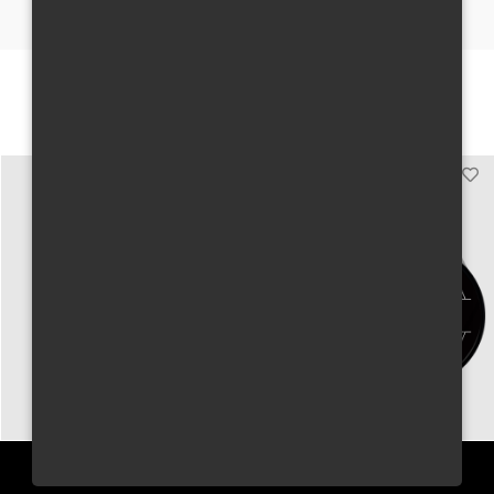
Mohou se Vám líbit
PŘIHLÁSIT SE K ODBĚRU NEWSLETTERU JUNGLE WAY