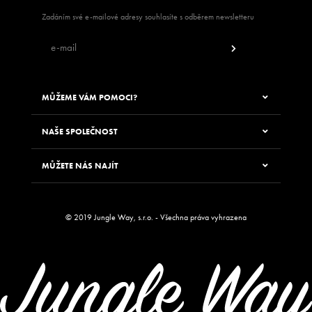
Zadáním své e-mailové adresy souhlasíte s odběrem newsletteru
MŮŽEME VÁM POMOCI?
NAŠE SPOLEČNOST
MŮŽETE NÁS NAJÍT
© 2019 Jungle Way, s.r.o. - Všechna práva vyhrazena