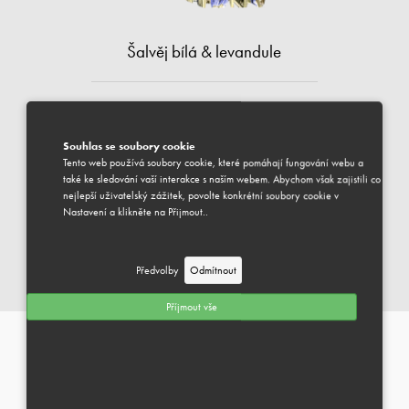
Šalvěj bílá & levandule
300 Kč
vč. DPH
Souhlas se soubory cookie
Tento web používá soubory cookie, které pomáhají fungování webu a
DOSTUPNÉ
také ke sledování vaší interakce s naším webem. Abychom však zajistili co
Váš vybraný produkt je k dispozici pro odeslání.
nejlepší uživatelský zážitek, povolte konkrétní soubory cookie v
Předpokládaný termín dodání je 1-3 pracovní dny.
Nastavení a klikněte na Přijmout..
PŘIDAT DO KOŠÍKU
Předvolby
Odmítnout
DŘEVA, ŠALVĚJE & PRYSKYŘICE
Můžeme Vám pomoci?
Příjmout vše
INFORMACE
+