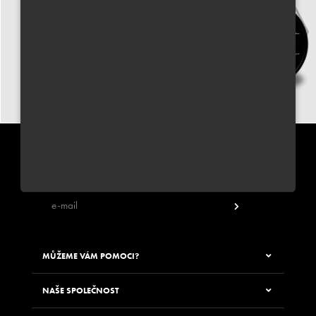
PŘIHLÁSIT SE K ODBĚRU NEWSLETTERU JUNGLE WAY
Zadáním své e-mailové adresy souhlasíte s odběrem newsletteru
MŮŽEME VÁM POMOCI?
NAŠE SPOLEČNOST