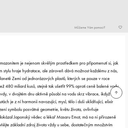
Můžeme Vám pomoci?
mazonitem je nejenom skvělým prostředkem pro připomenutí si, jak
ím stylu hraje hydratace, ale zároveň dává možnost každému z nás,
 planetě Zemi od jednorázových plastů, kterých se pouze v roce
ž 480 miliard kusů, stejně tak ušetřit 99% oproti ceně balené vody.
y, v dvojitém dnu aktivně působí na vodu skrz vibrace, ikdyž se jí
ách je z ní harmonii navozující, mysl, tělo i duši uklidňující, elixír
azení symbolu posvátné geometrie, květu života, ovlivňuje
k dokázal Japonský vědec a lékař Masaru Emot, má na ni přirozeně
 Mějte základní zdroj života vždy u sebe, dostatečným množstvím