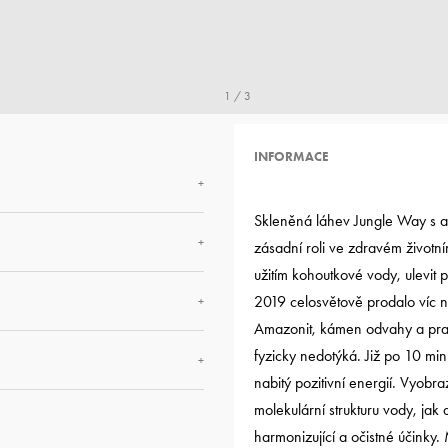
1 / 3
INFORMACE
+
Skleněná láhev Jungle Way s a
+
zásadní roli ve zdravém životn
užitím kohoutkové vody, ulevit
2019 celosvětově prodalo víc ne
+
Amazonit, kámen odvahy a pravd
fyzicky nedotýká. Již po 10 minut
+
nabitý pozitivní energií. Vyobr
molekulární strukturu vody, ja
harmonizující a očistné účinky.