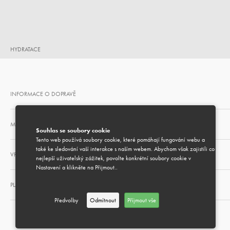
HYDRATACE
INFORMACE O DOPRAVĚ
MOŽNOST DÁRKOVÉHO BALENÍ
Souhlas se soubory cookie
Tento web používá soubory cookie, které pomáhají fungování webu a
také ke sledování vaší interakce s naším webem. Abychom však zajistili co
VRÁCENÍ A VÝMĚNA
nejlepší uživatelský zážitek, povolte konkrétní soubory cookie v
Nastavení a klikněte na Přijmout..
PLATEBNÍ METODY
Předvolby
Odmítnout
Příjmout vše