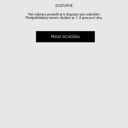
DOSTUPNÉ
Váš vybraný produkt je k dispozici pro odeslání.
Předpokládaný termín dodání je 1-3 pracovní dny.
PŘIDAT DO KOŠÍKU