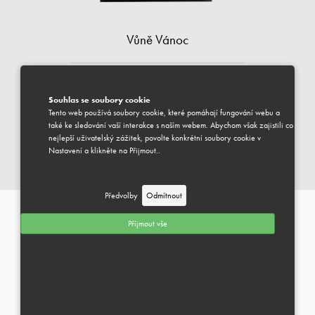
Vůně Vánoc
Souhlas se soubory cookie
Tento web používá soubory cookie, které pomáhají fungování webu a
Produkt již není v prodeji. Zkuste najít podobný v kategorii.
také ke sledování vaší interakce s naším webem. Abychom však zajistili co
nejlepší uživatelský zážitek, povolte konkrétní soubory cookie v
Nastavení a klikněte na Přijmout..
Kategorie
DÁRKY DO 2 000 KČ
Můžeme Vám pomoci?
Předvolby
Odmítnout
Příjmout vše
INFORMACE
+
INFORMACE O DOPRAVĚ
+