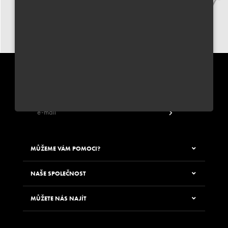
PŘIHLÁSIT SE K ODBĚRU NEWSLETTERU JUNGLE WAY
Zadáním své e-mailové adresy souhlasíte s odběrem newsletteru
MŮŽEME VÁM POMOCI?
NAŠE SPOLEČNOST
MŮŽETE NÁS NAJÍT