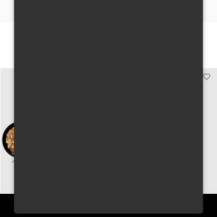
Mohou se Vám líbit
PŘIHLÁSIT SE K ODBĚRU NEWSLETTERU JUNGLE WAY