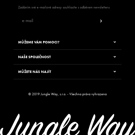
Zadáním své e-mailové adresy souhlasíte s odběrem newsletteru
MŮŽEME VÁM POMOCI?
NAŠE SPOLEČNOST
MŮŽETE NÁS NAJÍT
© 2019 Jungle Way, s.r.o. - Všechna práva vyhrazena