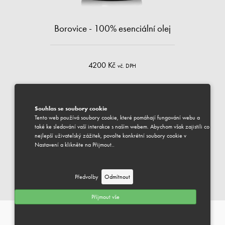
Borovice - 100% esenciální olej
4200 Kč
vč. DPH
ml
Souhlas se soubory cookie
Tento web používá soubory cookie, které pomáhají fungování webu a
DOSTUPNÉ
také ke sledování vaší interakce s naším webem. Abychom však zajistili co
Váš vybraný produkt je k dispozici pro odeslání.
nejlepší uživatelský zážitek, povolte konkrétní soubory cookie v
Předpokládaný termín dodání je 1-3 pracovní dny.
Nastavení a klikněte na Přijmout..
PŘIDAT DO KOŠÍKU
Předvolby
Odmítnout
ESENCIÁLNÍ OLEJE & SMĚSI
Můžeme Vám pomoci?
Příjmout vše