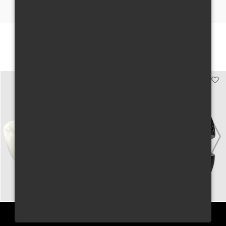
Mohou se Vám líbit
PŘIHLÁSIT SE K ODBĚRU NEWSLETTERU JUNGLE WAY