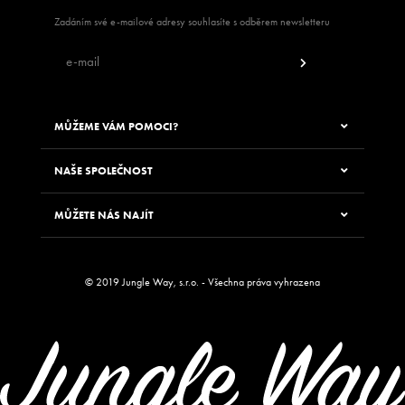
Zadáním své e-mailové adresy souhlasíte s odběrem newsletteru
MŮŽEME VÁM POMOCI?
NAŠE SPOLEČNOST
MŮŽETE NÁS NAJÍT
© 2019 Jungle Way, s.r.o. - Všechna práva vyhrazena