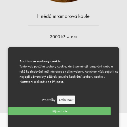
Hnědá mramorová koule
3000 Kč
vč. DPH
hnědá
Souhlas se soubory cookie
Tento web používá soubory cookie, které pomáhají fungování webu a
DOSTUPNÉ
také ke sledování vaší interakce s naším webem. Abychom však zajistili co
Váš vybraný produkt je k dispozici pro odeslání.
nejlepší uživatelský zážitek, povolte konkrétní soubory cookie v
Předpokládaný termín dodání je 1-3 pracovní dny.
Nastavení a klikněte na Přijmout..
PŘIDAT DO KOŠÍKU
Předvolby
Odmítnout
PŘÍSLUŠENSTVÍ K VYKUŘOVÁNÍ
Můžeme Vám pomoci?
Příjmout vše