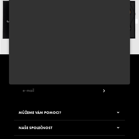
PŘIHLÁSIT SE K ODBĚRU NEWSLETTERU JUNGLE WAY
Zadáním své e-mailové adresy souhlasíte s odběrem newsletteru
MŮŽEME VÁM POMOCI?
NAŠE SPOLEČNOST