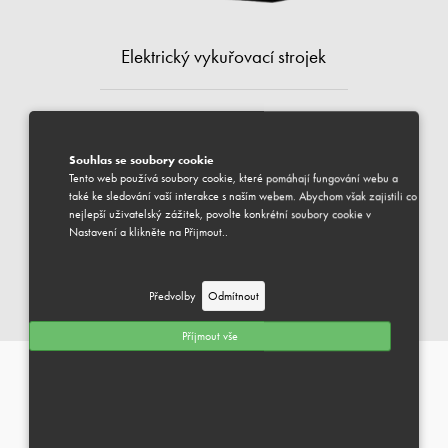
Elektrický vykuřovací strojek
1500 Kč
vč. DPH
Souhlas se soubory cookie
Tento web používá soubory cookie, které pomáhají fungování webu a
DOSTUPNÉ
také ke sledování vaší interakce s naším webem. Abychom však zajistili co
Váš vybraný produkt je k dispozici pro odeslání.
nejlepší uživatelský zážitek, povolte konkrétní soubory cookie v
Předpokládaný termín dodání je 1-3 pracovní dny.
Nastavení a klikněte na Přijmout..
PŘIDAT DO KOŠÍKU
Předvolby
Odmítnout
PRÉMIOVÉ VYKUŘOVACÍ SMĚSI
Můžeme Vám pomoci?
Příjmout vše
INFORMACE
+