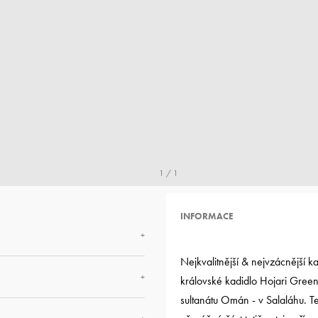
1 / 1
INFORMACE
+
Nejkvalitnější & nejvzácnější 
+
královské kadidlo Hojari Green
sultanátu Omán - v Salaláhu. T