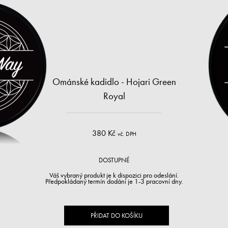
Ománské kadidlo - Hojari Green
Royal
380 Kč
vč. DPH
DOSTUPNÉ
Váš vybraný produkt je k dispozici pro odeslání.
Předpokládaný termín dodání je 1-3 pracovní dny.
PŘIDAT DO KOŠÍKU