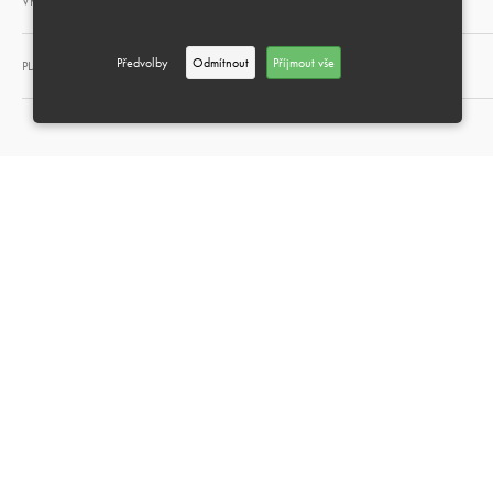
VRÁCENÍ A VÝMĚNA
Předvolby
Odmítnout
Příjmout vše
PLATEBNÍ METODY