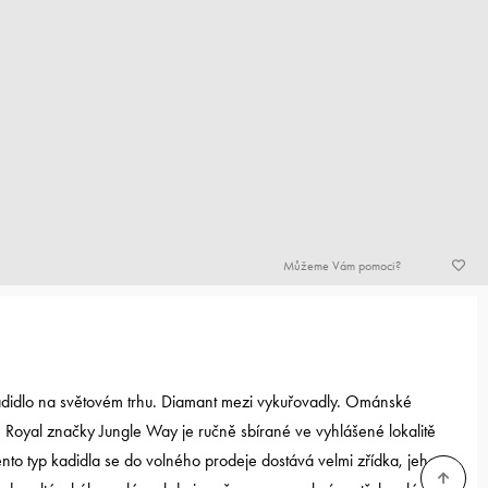
Můžeme Vám pomoci?
kadidlo na světovém trhu. Diamant mezi vykuřovadly. Ománské
 Royal značky Jungle Way je ručně sbírané ve vyhlášené lokalitě
ento typ kadidla se do volného prodeje dostává velmi zřídka, jeho