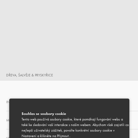
DŘEVA, ŠALVĚJE & PRYSKYŘICE
INFORMACE O DOPRAVĚ
Souhlas se soubory cookie
Tento web používá soubory cookie, které pomáhají fungování webu a
MOŽNOST DÁRKOVÉHO BALENÍ
také ke sledování vaší interakce s naším webem. Abychom však zajistili co
nejlepší uživatelský zážitek, povolte konkrétní soubory cookie v
Nastavení a klikněte na Přijmout..