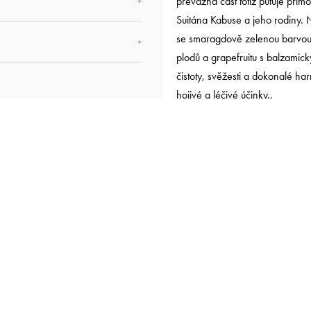
převážná část totiž putuje pří
+
Suitána Kabuse a jeho rodiny. N
se smaragdově zelenou barvou 
+
plodů a grapefruitu s balzamic
čistoty, svěžesti a dokonalé h
hojivé a léčivé účinky..
Ománské kadidlo Hojari Gre
Nejvyšší kvalita na trhu
Jedno balení, až 7 vykuřová
Sklizeno v Ománu
Mohou se Vám líbit