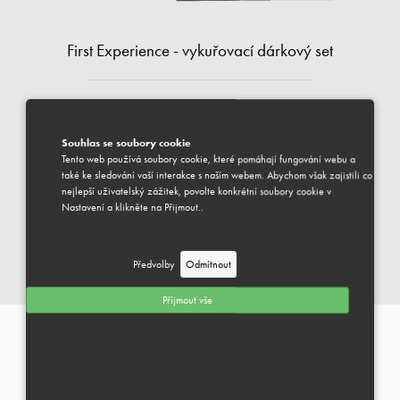
First Experience - vykuřovací dárkový set
1500 Kč
vč. DPH
Souhlas se soubory cookie
Tento web používá soubory cookie, které pomáhají fungování webu a
DOSTUPNÉ
také ke sledování vaší interakce s naším webem. Abychom však zajistili co
Váš vybraný produkt je k dispozici pro odeslání.
nejlepší uživatelský zážitek, povolte konkrétní soubory cookie v
Předpokládaný termín dodání je 1-3 pracovní dny.
Nastavení a klikněte na Přijmout..
PŘIDAT DO KOŠÍKU
Předvolby
Odmítnout
DÁRKY DO 2 000 KČ
Můžeme Vám pomoci?
Příjmout vše
INFORMACE
+