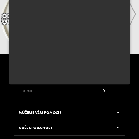
PŘIHLÁSIT SE K ODBĚRU NEWSLETTERU JUNGLE WAY
Zadáním své e-mailové adresy souhlasíte s odběrem newsletteru
MŮŽEME VÁM POMOCI?
NAŠE SPOLEČNOST