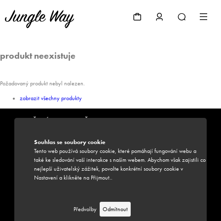
produkt neexistuje
Požadovaný produkt nebyl nalezen.
zobrazit všechny produkty
PŘIHLÁSIT SE K ODBĚRU NEWSLETTERU JUNGLE WAY
Souhlas se soubory cookie
Zadáním své e-mailové adresy souhlasíte s odběrem newsletteru
Tento web používá soubory cookie, které pomáhají fungování webu a
také ke sledování vaší interakce s naším webem. Abychom však zajistili co
nejlepší uživatelský zážitek, povolte konkrétní soubory cookie v
Nastavení a klikněte na Přijmout..
MŮŽEME VÁM POMOCI?
Předvolby
Odmítnout