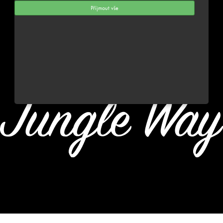
NAŠE SPOLEČNOST
Příjmout vše
MŮŽETE NÁS NAJÍT
© 2019 Jungle Way, s.r.o. - Všechna práva vyhrazena