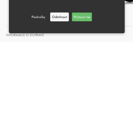
Předvolby
Odmítnout
Příjmout vše
INFORMACE O DOPRAVĚ
MOŽNOST DÁRKOVÉHO BALENÍ
VRÁCENÍ A VÝMĚNA
PLATEBNÍ METODY