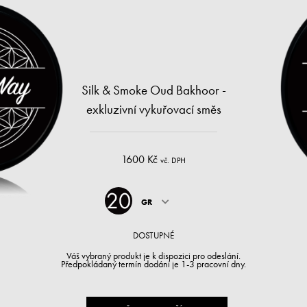
Silk & Smoke Oud Bakhoor -
exkluzivní vykuřovací směs
1600 Kč
vč. DPH
GR
DOSTUPNÉ
Váš vybraný produkt je k dispozici pro odeslání.
Předpokládaný termín dodání je 1-3 pracovní dny.