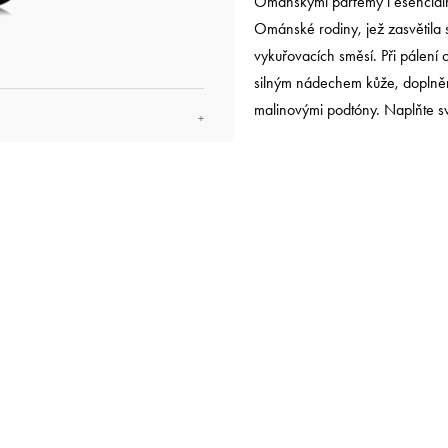
Ománskými parfémy i esenciální
Ománské rodiny, jež zasvětila s
vykuřovacích směsí. Při pálení
silným nádechem kůže, doplněn
malinovými podtóny. Naplňte sv
+
+
Exkluzivní vykuřovací směs
Silk & Smoke Oud Bakhoor -
+
Nejvyšší kvalita na trhu
Jedno balení, až 10 vykuřov
Vytvořeno v Ománu
+
Mohou se Vám líbit