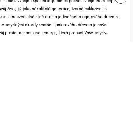
mi oleji. Opojné spojení ingrediencí pochází z tajného receptu
vůj život, již jako několikátá generace, tvorbě exkluzivních
 okusíte neuvěřitelně silné aroma jedinečného agarového dřeva se
é smyslnými akordy semiše i jantarového dřeva a jemnými
ůj prostor nespoutanou energií, která probudí Vaše smysly..
 20 gr
ání