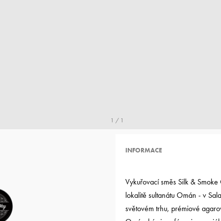
1 / 1
INFORMACE
Vykuřovací směs Silk & Smoke
lokalitě sultanátu Omán - v Sal
světovém trhu, prémiové agarov