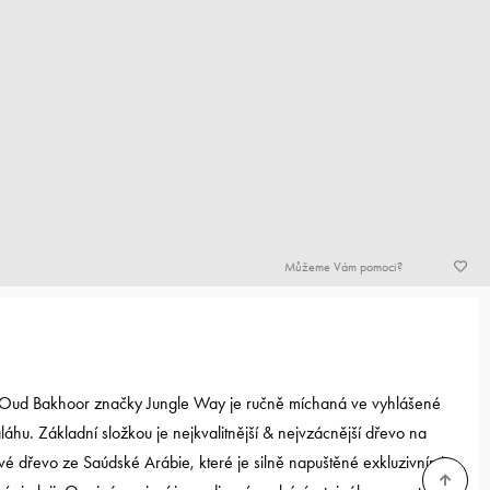
Můžeme Vám pomoci?
 Oud Bakhoor značky Jungle Way je ručně míchaná ve vyhlášené
aláhu. Základní složkou je nejkvalitnější & nejvzácnější dřevo na
é dřevo ze Saúdské Arábie, které je silně napuštěné exkluzivními