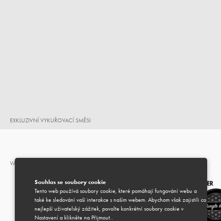
EXKLUZIVNÍ VYKUŘOVACÍ SMĚSI
VARIANTY (2)
Souhlas se soubory cookie
Tento web používá soubory cookie, které pomáhají fungování webu a
také ke sledování vaší interakce s naším webem. Abychom však zajistili co
nejlepší uživatelský zážitek, povolte konkrétní soubory cookie v
Nastavení a klikněte na Přijmout..